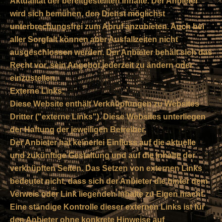
Aktualität der bereitgestellten Inhalte. Der Anbieter
wird sich bemühen, den Dienst möglichst
unterbrechungsfrei zum Abruf anzubieten. Auch bei
aller Sorgfalt können aber Ausfallzeiten nicht
ausgeschlossen werden. Der Anbieter behält sich das
Recht vor, sein Angebot jederzeit zu ändern oder
einzustellen.
Externe Links:
Diese Website enthält Verknüpfungen zu Websites
Dritter ("externe Links"). Diese Websites unterliegen
der Haftung der jeweiligen Betreiber.
Der Anbieter hat keinerlei Einfluss auf die aktuelle
und zukünftige Gestaltung und auf die Inhalte der
verknüpften Seiten. Das Setzen von externen Links
bedeutet nicht, dass sich der Anbieter die hinter dem
Verweis oder Link liegenden Inhalte zu Eigen macht.
Eine ständige Kontrolle dieser externen Links ist für
den Anbieter ohne konkrete Hinweise auf