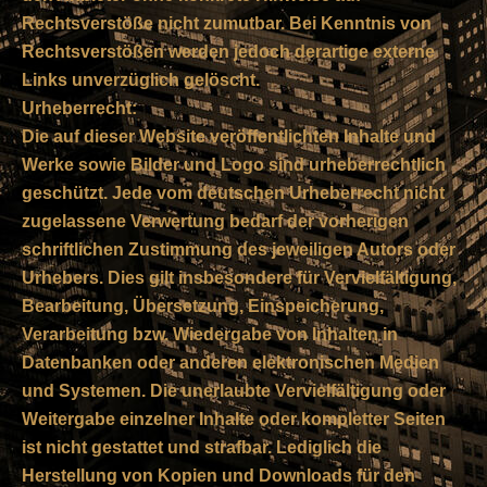
Rechtsverstöße nicht zumutbar. Bei Kenntnis von
Rechtsverstößen werden jedoch derartige externe
Links unverzüglich gelöscht.
Urheberrecht:
Die auf dieser Website veröffentlichten Inhalte und
Werke sowie Bilder und Logo sind urheberrechtlich
geschützt. Jede vom deutschen Urheberrecht nicht
zugelassene Verwertung bedarf der vorherigen
schriftlichen Zustimmung des jeweiligen Autors oder
Urhebers. Dies gilt insbesondere für Vervielfältigung,
Bearbeitung, Übersetzung, Einspeicherung,
Verarbeitung bzw. Wiedergabe von Inhalten in
Datenbanken oder anderen elektronischen Medien
und Systemen. Die unerlaubte Vervielfältigung oder
Weitergabe einzelner Inhalte oder kompletter Seiten
ist nicht gestattet und strafbar. Lediglich die
Herstellung von Kopien und Downloads für den