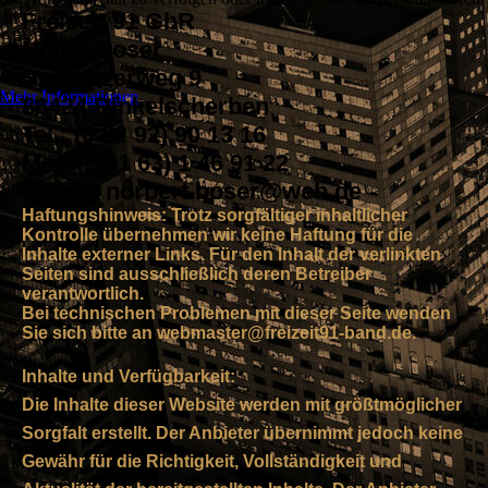
Freizeit´91 GbR
und zu optimieren.
Ablehnen
Nobbi Boser
Alle akzeptieren
Schmuzerweg 9
Speichern
Mehr Informationen
86424 Dinkelscherben
Tel.: (0 82 92) 90 13 16
Mobil: (01 63) 1 46 91 22
E-Mail: norbert.boser@web.de
Haftungshinweis: Trotz sorgfältiger inhaltlicher
Kontrolle übernehmen wir keine Haftung für die
Inhalte externer Links. Für den Inhalt der verlinkten
Seiten sind ausschließlich deren Betreiber
verantwortlich.
Bei technischen Problemen mit dieser Seite wenden
Sie sich bitte an webmaster@freizeit91-band.de.
Inhalte und Verfügbarkeit:
Die Inhalte dieser Website werden mit größtmöglicher
Sorgfalt erstellt. Der Anbieter übernimmt jedoch keine
Gewähr für die Richtigkeit, Vollständigkeit und