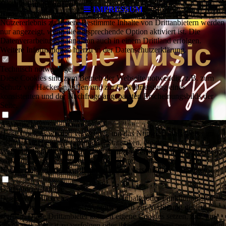
Cookie-Einstellungen
IMPRESSUM
Diese Webseite verwendet Cookies, um Besuchern ein optimales
Nutzererlebnis zu bieten. Bestimmte Inhalte von Drittanbietern werden
nur angezeigt, wenn die entsprechende Option aktiviert ist. Die
Datenverarbeitung kann dann auch in einem Drittland erfolgen.
Let the Music
Weitere Informationen hierzu in der Datenschutzerklärung.
Technisch notwendige
play
Diese Cookies sind zum Betrieb der Webseite notwendig, z.B. zum
Schutz vor Hackerangriffen und zur Gewährleistung eines
konsistenten und der Nachfrage angepassten Erscheinungsbilds der
Seite.
Analytische
Diese Cookies werden verwendet, um das Nutzererlebnis weiter zu
optimieren. Hierunter fallen auch Statistiken, die dem
IMPRESSU
Webseitenbetreiber von Drittanbietern zur Verfügung gestellt werden,
sowie die Ausspielung von personalisierter Werbung durch die
Nachverfolgung der Nutzeraktivität über verschiedene Webseiten.
M
Drittanbieter-Inhalte
Diese Webseite bietet möglicherweise Inhalte oder Funktionalitäten an,
die von Drittanbietern eigenverantwortlich zur Verfügung gestellt
werden. Diese Drittanbieter können eigene Cookies setzen, z.B. um
die Nutzeraktivität zu verfolgen oder ihre Angebote zu personalisieren