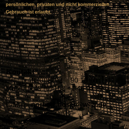
persönlichen, privaten und nicht kommerziellen
Gebrauch ist erlaubt.
Kontakt
Tel.: [+49 (0) 8292 90 13 16
Mobil: [+49 (0) 163 1 46 91 22
E-Mail:
norbert.boser@web.de
Anschrift
Nobbi Boser